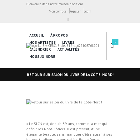
Bienvenue dans notre maison d'édition!
Mon compte
Register
Login
ACCUEIL
À PROPOS
0
NOS ARTISTES
LIVRES
CALENDRIER
ACTUALITÉS
NOUS JOINDRE
RETOUR SUR SALON DU LIVRE DE LA CÔTE-NORD!
« Le SLCN est, depuis 39 ans, comme la mer qui
définit les Nord-Côtiers. Il est présent, d’une
élégante beauté, sans manquer d’être aussi, à ses
heures tardives, un peu salé », Bryan Perro,